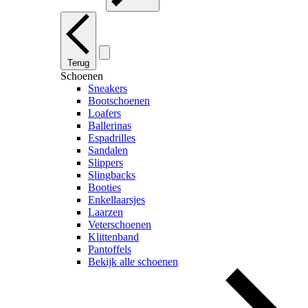
Terug
Schoenen
Sneakers
Bootschoenen
Loafers
Ballerinas
Espadrilles
Sandalen
Slippers
Slingbacks
Booties
Enkellaarsjes
Laarzen
Veterschoenen
Klittenband
Pantoffels
Bekijk alle schoenen