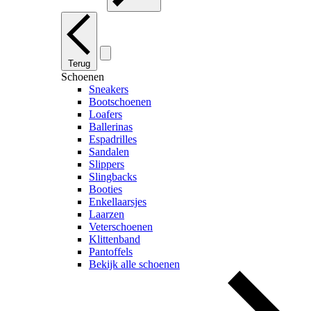
Terug
Schoenen
Sneakers
Bootschoenen
Loafers
Ballerinas
Espadrilles
Sandalen
Slippers
Slingbacks
Booties
Enkellaarsjes
Laarzen
Veterschoenen
Klittenband
Pantoffels
Bekijk alle schoenen