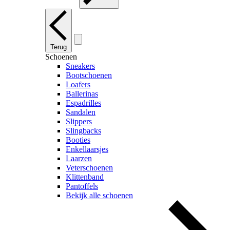
Terug
Schoenen
Sneakers
Bootschoenen
Loafers
Ballerinas
Espadrilles
Sandalen
Slippers
Slingbacks
Booties
Enkellaarsjes
Laarzen
Veterschoenen
Klittenband
Pantoffels
Bekijk alle schoenen