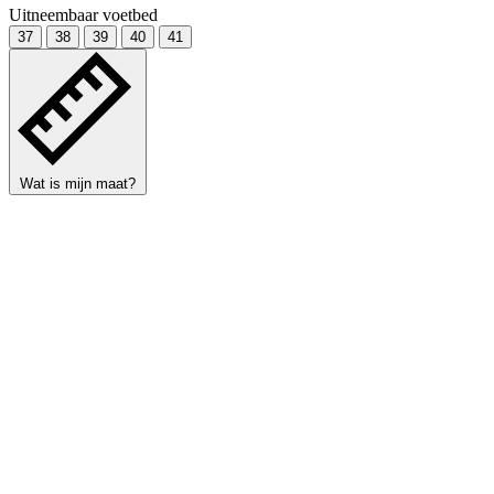
Uitneembaar voetbed
37
38
39
40
41
Wat is mijn maat?