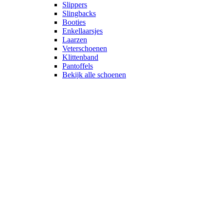
Slippers
Slingbacks
Booties
Enkellaarsjes
Laarzen
Veterschoenen
Klittenband
Pantoffels
Bekijk alle schoenen