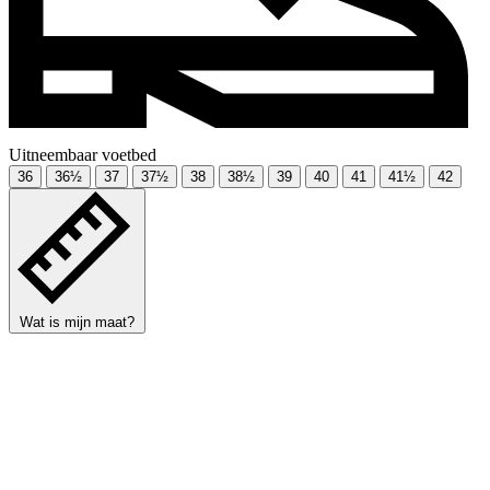
Uitneembaar voetbed
36
36½
37
37½
38
38½
39
40
41
41½
42
Wat is mijn maat?