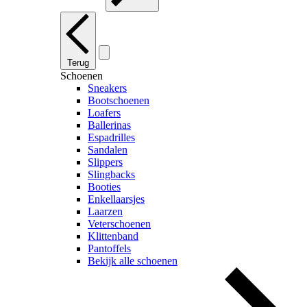
Terug
Schoenen
Sneakers
Bootschoenen
Loafers
Ballerinas
Espadrilles
Sandalen
Slippers
Slingbacks
Booties
Enkellaarsjes
Laarzen
Veterschoenen
Klittenband
Pantoffels
Bekijk alle schoenen