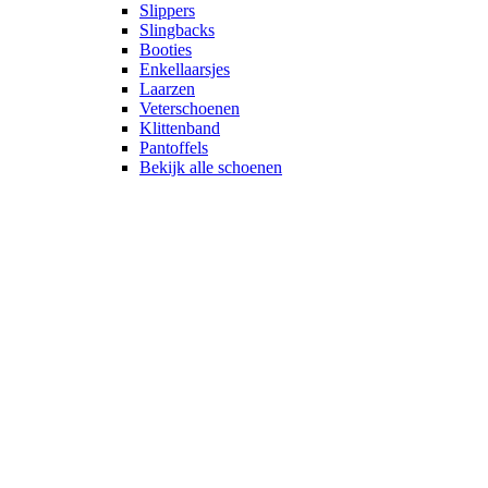
Slippers
Slingbacks
Booties
Enkellaarsjes
Laarzen
Veterschoenen
Klittenband
Pantoffels
Bekijk alle schoenen