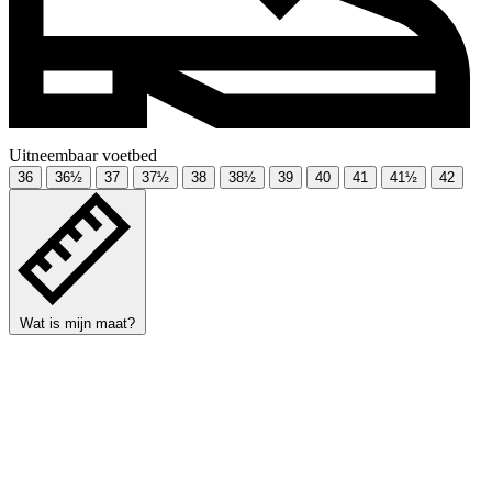
Uitneembaar voetbed
36
36½
37
37½
38
38½
39
40
41
41½
42
Wat is mijn maat?