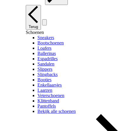
Terug
Schoenen
Sneakers
Bootschoenen
Loafers
Ballerinas
Espadrilles
Sandalen
Slippers
Slingbacks
Booties
Enkellaarsjes
Laarzen
Veterschoenen
Klittenband
Pantoffels
Bekijk alle schoenen