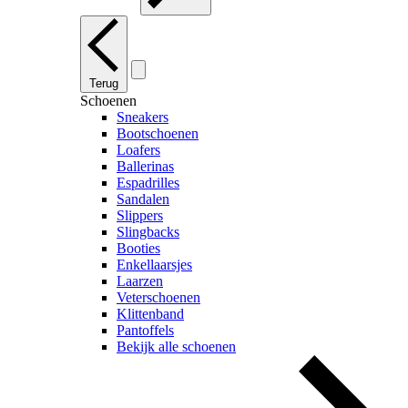
Terug
Schoenen
Sneakers
Bootschoenen
Loafers
Ballerinas
Espadrilles
Sandalen
Slippers
Slingbacks
Booties
Enkellaarsjes
Laarzen
Veterschoenen
Klittenband
Pantoffels
Bekijk alle schoenen