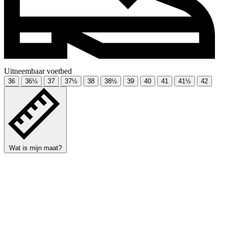
Uitneembaar voetbed
36
36½
37
37½
38
38½
39
40
41
41½
42
Wat is mijn maat?