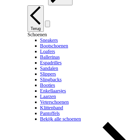
Terug
Schoenen
Sneakers
Bootschoenen
Loafers
Ballerinas
Espadrilles
Sandalen
Slippers
Slingbacks
Booties
Enkellaarsjes
Laarzen
Veterschoenen
Klittenband
Pantoffels
Bekijk alle schoenen