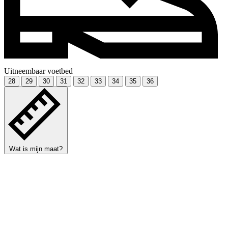
Uitneembaar voetbed
28
29
30
31
32
33
34
35
36
Wat is mijn maat?