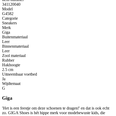
341120040
Model
G4582
Categorie
Sneakers
Merk
Giga
Buitenmateriaal
Leer
Binnenmateriaal
Leer
Zool materiaal
Rubber
Hakhoogte
2.5 cm
Uitneembaar voetbed
Ja
Wijdtemaat
G
Giga
'Het is een feestje om deze schoenen te dragen!' en dat is ook echt
zo. GIGA Shoes is hét hippe merk voor modebewuste kids, die