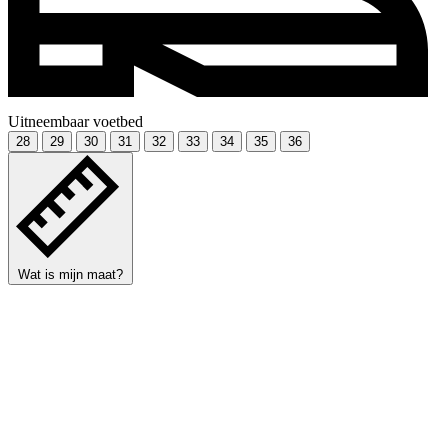
Uitneembaar voetbed
28
29
30
31
32
33
34
35
36
Wat is mijn maat?