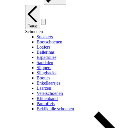
Terug
Schoenen
Sneakers
Bootschoenen
Loafers
Ballerinas
Espadrilles
Sandalen
Slippers
Slingbacks
Booties
Enkellaarsjes
Laarzen
Veterschoenen
Klittenband
Pantoffels
Bekijk alle schoenen