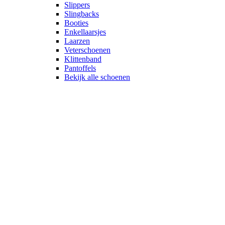
Slippers
Slingbacks
Booties
Enkellaarsjes
Laarzen
Veterschoenen
Klittenband
Pantoffels
Bekijk alle schoenen