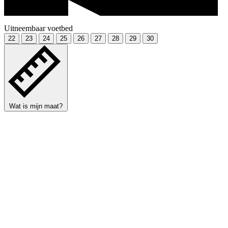
Uitneembaar voetbed
22
23
24
25
26
27
28
29
30
Wat is mijn maat?