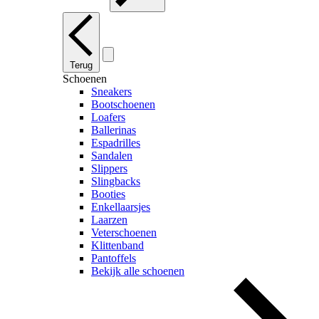
Terug
Schoenen
Sneakers
Bootschoenen
Loafers
Ballerinas
Espadrilles
Sandalen
Slippers
Slingbacks
Booties
Enkellaarsjes
Laarzen
Veterschoenen
Klittenband
Pantoffels
Bekijk alle schoenen