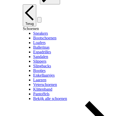
Terug
Schoenen
Sneakers
Bootschoenen
Loafers
Ballerinas
Espadrilles
Sandalen
Slippers
Slingbacks
Booties
Enkellaarsjes
Laarzen
Veterschoenen
Klittenband
Pantoffels
Bekijk alle schoenen