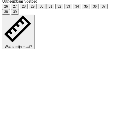
Uitneembaar voetbed
26
27
28
29
30
31
32
33
34
35
36
37
38
39
Wat is mijn maat?