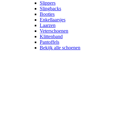
Slippers
Slingbacks
Booties
Enkellaarsjes
Laarzen
Veterschoenen
Klittenband
Pantoffels
Bekijk alle schoenen