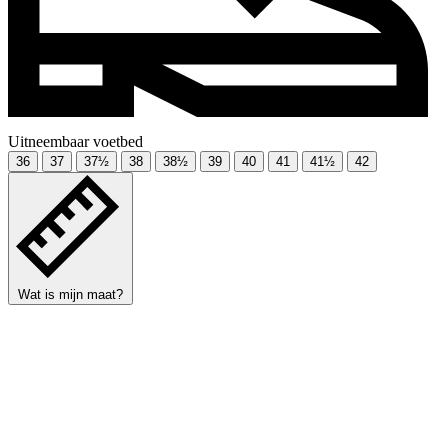
Uitneembaar voetbed
36
37
37½
38
38½
39
40
41
41½
42
Wat is mijn maat?