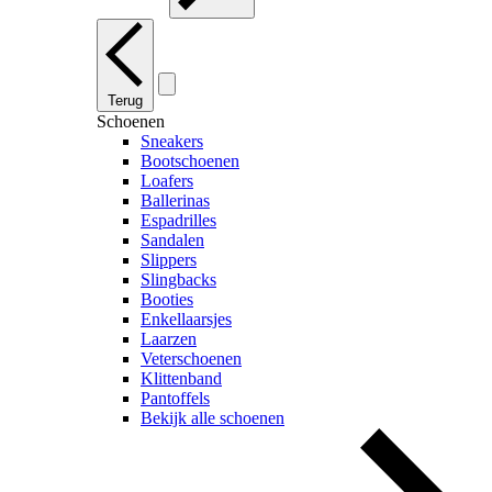
Terug
Schoenen
Sneakers
Bootschoenen
Loafers
Ballerinas
Espadrilles
Sandalen
Slippers
Slingbacks
Booties
Enkellaarsjes
Laarzen
Veterschoenen
Klittenband
Pantoffels
Bekijk alle schoenen