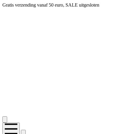
14 dagen bedenktijd, snel geld terug!
2.400+ reviews