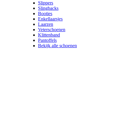
Slippers
Slingbacks
Booties
Enkellaarsjes
Laarzen
Veterschoenen
Klittenband
Pantoffels
Bekijk alle schoenen