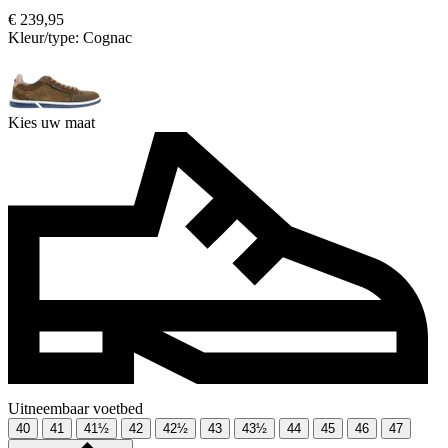
€ 239,95
Kleur/type:
Cognac
Kies uw maat
Uitneembaar voetbed
40
41
41½
42
42½
43
43½
44
45
46
47