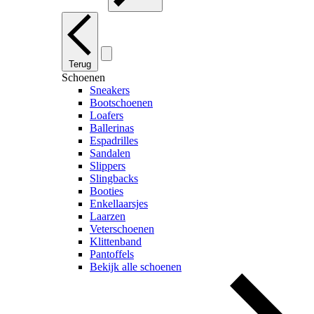
Terug
Schoenen
Sneakers
Bootschoenen
Loafers
Ballerinas
Espadrilles
Sandalen
Slippers
Slingbacks
Booties
Enkellaarsjes
Laarzen
Veterschoenen
Klittenband
Pantoffels
Bekijk alle schoenen