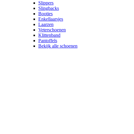
Slippers
Slingbacks
Booties
Enkellaarsjes
Laarzen
Veterschoenen
Klittenband
Pantoffels
Bekijk alle schoenen