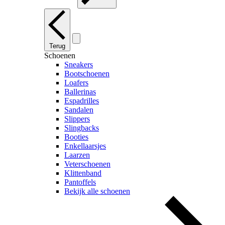
Terug
Schoenen
Sneakers
Bootschoenen
Loafers
Ballerinas
Espadrilles
Sandalen
Slippers
Slingbacks
Booties
Enkellaarsjes
Laarzen
Veterschoenen
Klittenband
Pantoffels
Bekijk alle schoenen