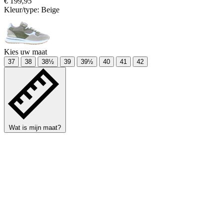
€ 199,95
Kleur/type:
Beige
Kies uw maat
37
38
38½
39
39½
40
41
42
Wat is mijn maat?