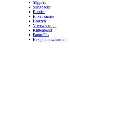
Slippers
Slingbacks
Booties
Enkellaarsjes
Laarzen
Veterschoenen
Klittenband
Pantoffels
Bekijk alle schoenen