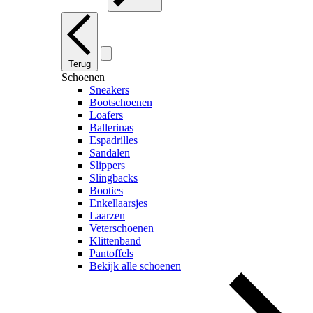
Terug
Schoenen
Sneakers
Bootschoenen
Loafers
Ballerinas
Espadrilles
Sandalen
Slippers
Slingbacks
Booties
Enkellaarsjes
Laarzen
Veterschoenen
Klittenband
Pantoffels
Bekijk alle schoenen