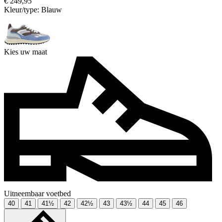
€ 249,95
Kleur/type:
Blauw
Kies uw maat
Uitneembaar voetbed
40
41
41½
42
42½
43
43½
44
45
46