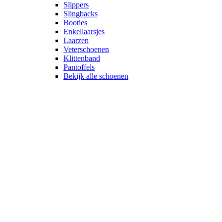
Slippers
Slingbacks
Booties
Enkellaarsjes
Laarzen
Veterschoenen
Klittenband
Pantoffels
Bekijk alle schoenen