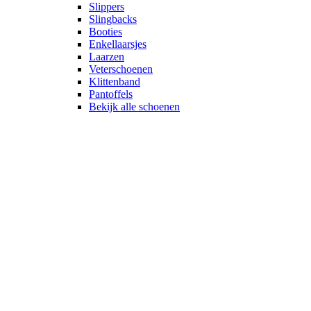
Slippers
Slingbacks
Booties
Enkellaarsjes
Laarzen
Veterschoenen
Klittenband
Pantoffels
Bekijk alle schoenen