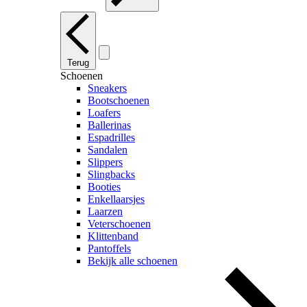
Terug
Schoenen
Sneakers
Bootschoenen
Loafers
Ballerinas
Espadrilles
Sandalen
Slippers
Slingbacks
Booties
Enkellaarsjes
Laarzen
Veterschoenen
Klittenband
Pantoffels
Bekijk alle schoenen