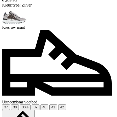
€ 269,95
Kleur/type:
Zilver
Kies uw maat
Uitneembaar voetbed
37
38
38½
39
40
41
42