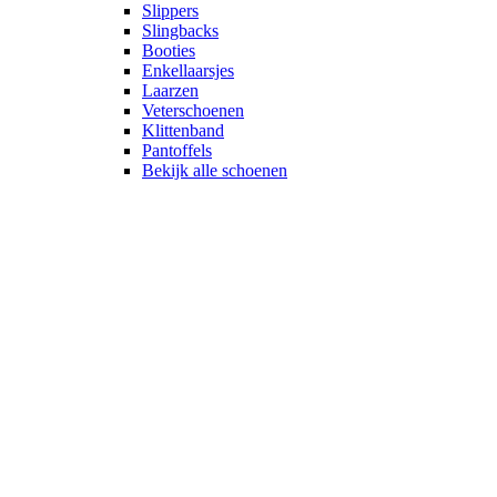
Slippers
Slingbacks
Booties
Enkellaarsjes
Laarzen
Veterschoenen
Klittenband
Pantoffels
Bekijk alle schoenen