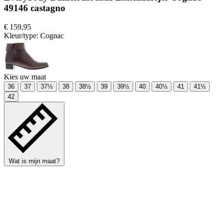
49146 castagno
€ 159,95
Kleur/type:
Cognac
Kies uw maat
36
37
37½
38
38½
39
39½
40
40½
41
41½
42
Wat is mijn maat?