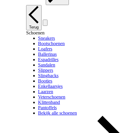
Terug
Schoenen
Sneakers
Bootschoenen
Loafers
Ballerinas
Espadrilles
Sandalen
Slippers
Slingbacks
Booties
Enkellaarsjes
Laarzen
Veterschoenen
Klittenband
Pantoffels
Bekijk alle schoenen