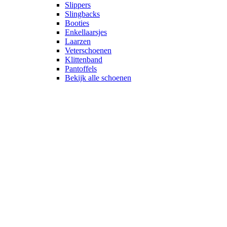
Slippers
Slingbacks
Booties
Enkellaarsjes
Laarzen
Veterschoenen
Klittenband
Pantoffels
Bekijk alle schoenen