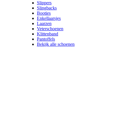
Slippers
Slingbacks
Booties
Enkellaarsjes
Laarzen
Veterschoenen
Klittenband
Pantoffels
Bekijk alle schoenen