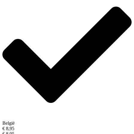
België
€ 8,95
€ 8,95