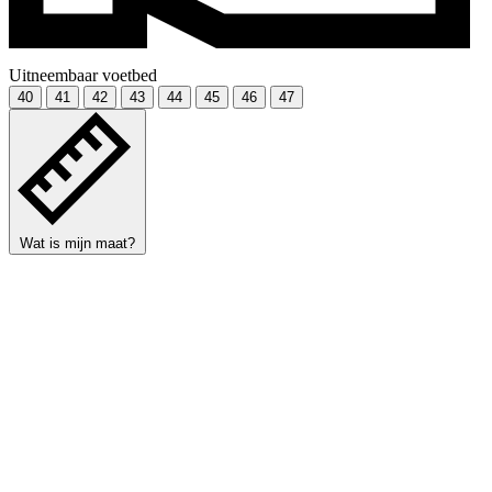
Uitneembaar voetbed
40
41
42
43
44
45
46
47
Wat is mijn maat?