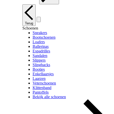
Terug
Schoenen
Sneakers
Bootschoenen
Loafers
Ballerinas
Espadrilles
Sandalen
Slippers
Slingbacks
Booties
Enkellaarsjes
Laarzen
Veterschoenen
Klittenband
Pantoffels
Bekijk alle schoenen