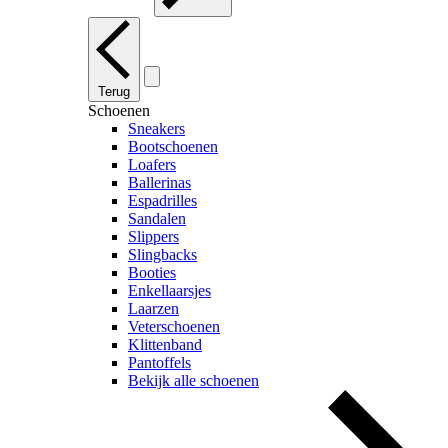
Terug
Schoenen
Sneakers
Bootschoenen
Loafers
Ballerinas
Espadrilles
Sandalen
Slippers
Slingbacks
Booties
Enkellaarsjes
Laarzen
Veterschoenen
Klittenband
Pantoffels
Bekijk alle schoenen