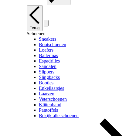
Terug
Schoenen
Sneakers
Bootschoenen
Loafers
Ballerinas
Espadrilles
Sandalen
Slippers
Slingbacks
Booties
Enkellaarsjes
Laarzen
Veterschoenen
Klittenband
Pantoffels
Bekijk alle schoenen