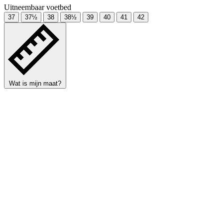
Uitneembaar voetbed
37
37½
38
38½
39
40
41
42
Wat is mijn maat?