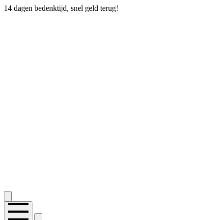
14 dagen bedenktijd, snel geld terug!
Zie onze
2.400+ reviews
op