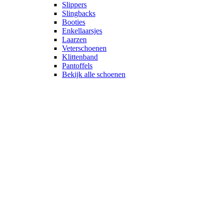
Slippers
Slingbacks
Booties
Enkellaarsjes
Laarzen
Veterschoenen
Klittenband
Pantoffels
Bekijk alle schoenen