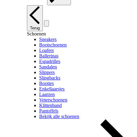
Terug
Schoenen
Sneakers
Bootschoenen
Loafers
Ballerinas
Espadrilles
Sandalen
Slippers
Slingbacks
Booties
Enkellaarsjes
Laarzen
Veterschoenen
Klittenband
Pantoffels
Bekijk alle schoenen