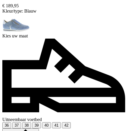
€ 189,95
Kleur/type:
Blauw
Kies uw maat
Uitneembaar voetbed
36
37
38
39
40
41
42