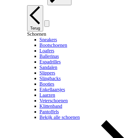
Terug
Schoenen
Sneakers
Bootschoenen
Loafers
Ballerinas
Espadrilles
Sandalen
Slippers
Slingbacks
Booties
Enkellaarsjes
Laarzen
Veterschoenen
Klittenband
Pantoffels
Bekijk alle schoenen