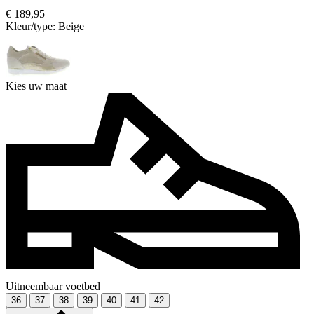
€ 189,95
Kleur/type:
Beige
Kies uw maat
Uitneembaar voetbed
36
37
38
39
40
41
42