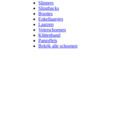
Slippers
Slingbacks
Booties
Enkellaarsjes
Laarzen
Veterschoenen
Klittenband
Pantoffels
Bekijk alle schoenen