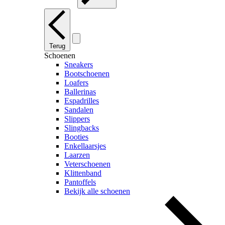
Terug
Schoenen
Sneakers
Bootschoenen
Loafers
Ballerinas
Espadrilles
Sandalen
Slippers
Slingbacks
Booties
Enkellaarsjes
Laarzen
Veterschoenen
Klittenband
Pantoffels
Bekijk alle schoenen