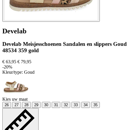
Develab
Develab Meisjesschoenen Sandalen en slippers Goud
48534 359 gold
€ 63,95
€ 79,95
-20%
Kleur/type:
Goud
Kies uw maat
26
27
28
29
30
31
32
33
34
35