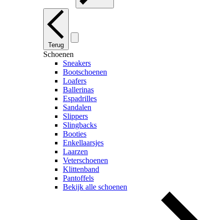
Terug
Schoenen
Sneakers
Bootschoenen
Loafers
Ballerinas
Espadrilles
Sandalen
Slippers
Slingbacks
Booties
Enkellaarsjes
Laarzen
Veterschoenen
Klittenband
Pantoffels
Bekijk alle schoenen