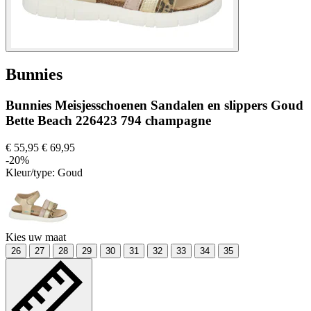
Bunnies
Bunnies Meisjesschoenen Sandalen en slippers Goud
Bette Beach 226423 794 champagne
€ 55,95
€ 69,95
-20%
Kleur/type:
Goud
Kies uw maat
26
27
28
29
30
31
32
33
34
35