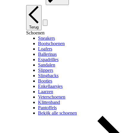
Terug
Schoenen
Sneakers
Bootschoenen
Loafers
Ballerinas
Espadrilles
Sandalen
Slippers
Slingbacks
Booties
Enkellaarsjes
Laarzen
Veterschoenen
Klittenband
Pantoffels
Bekijk alle schoenen