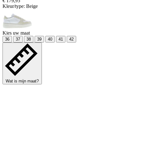
€ 179,95
Kleur/type:
Beige
Kies uw maat
36
37
38
39
40
41
42
Wat is mijn maat?