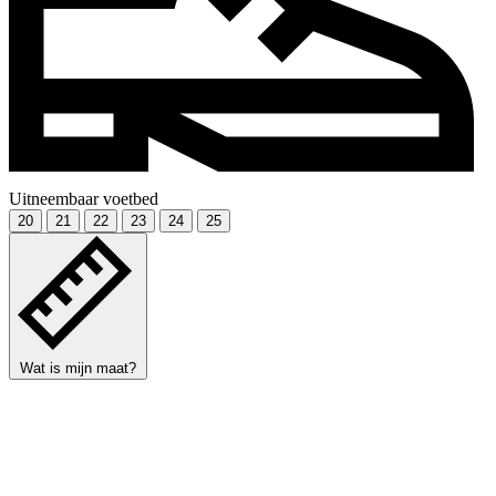
Uitneembaar voetbed
20
21
22
23
24
25
Wat is mijn maat?