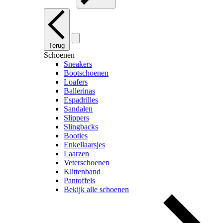
Terug
Schoenen
Sneakers
Bootschoenen
Loafers
Ballerinas
Espadrilles
Sandalen
Slippers
Slingbacks
Booties
Enkellaarsjes
Laarzen
Veterschoenen
Klittenband
Pantoffels
Bekijk alle schoenen