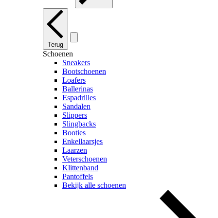
Terug
Schoenen
Sneakers
Bootschoenen
Loafers
Ballerinas
Espadrilles
Sandalen
Slippers
Slingbacks
Booties
Enkellaarsjes
Laarzen
Veterschoenen
Klittenband
Pantoffels
Bekijk alle schoenen