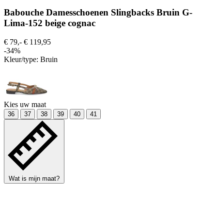
Babouche Damesschoenen Slingbacks Bruin G-
Lima-152 beige cognac
€ 79,-
€ 119,95
-34%
Kleur/type:
Bruin
Kies uw maat
36
37
38
39
40
41
Wat is mijn maat?