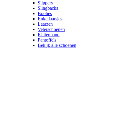
Slippers
Slingbacks
Booties
Enkellaarsjes
Laarzen
Veterschoenen
Klittenband
Pantoffels
Bekijk alle schoenen