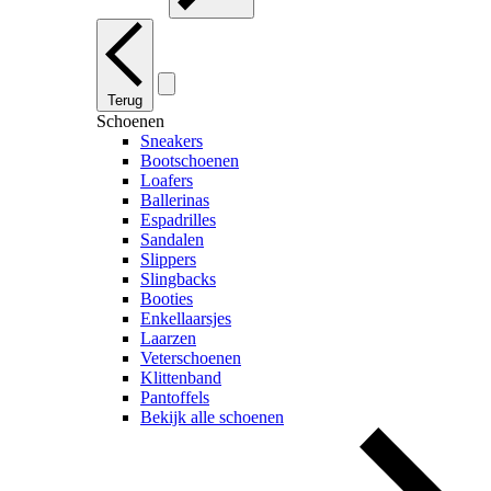
Terug
Schoenen
Sneakers
Bootschoenen
Loafers
Ballerinas
Espadrilles
Sandalen
Slippers
Slingbacks
Booties
Enkellaarsjes
Laarzen
Veterschoenen
Klittenband
Pantoffels
Bekijk alle schoenen