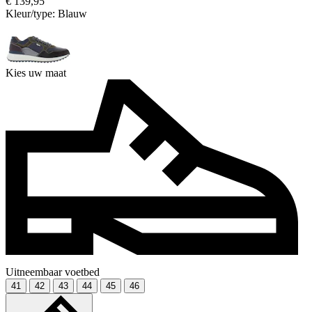
€ 139,95
Kleur/type:
Blauw
Kies uw maat
Uitneembaar voetbed
41
42
43
44
45
46