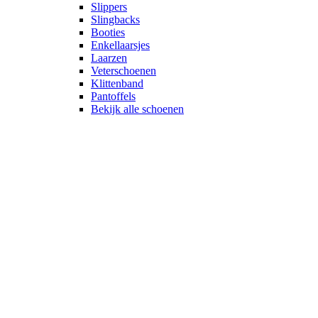
Slippers
Slingbacks
Booties
Enkellaarsjes
Laarzen
Veterschoenen
Klittenband
Pantoffels
Bekijk alle schoenen