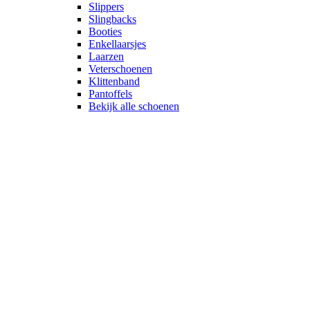
Slippers
Slingbacks
Booties
Enkellaarsjes
Laarzen
Veterschoenen
Klittenband
Pantoffels
Bekijk alle schoenen