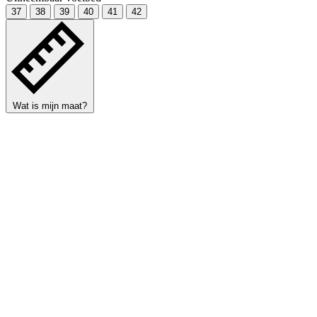
37
38
39
40
41
42
Wat is mijn maat?