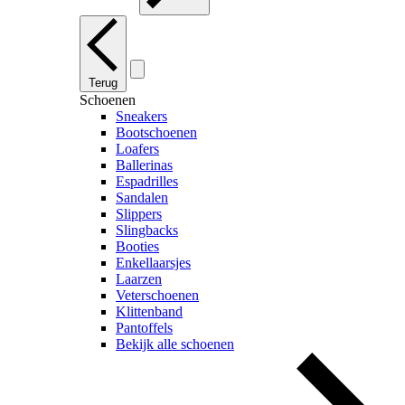
Terug
Schoenen
Sneakers
Bootschoenen
Loafers
Ballerinas
Espadrilles
Sandalen
Slippers
Slingbacks
Booties
Enkellaarsjes
Laarzen
Veterschoenen
Klittenband
Pantoffels
Bekijk alle schoenen