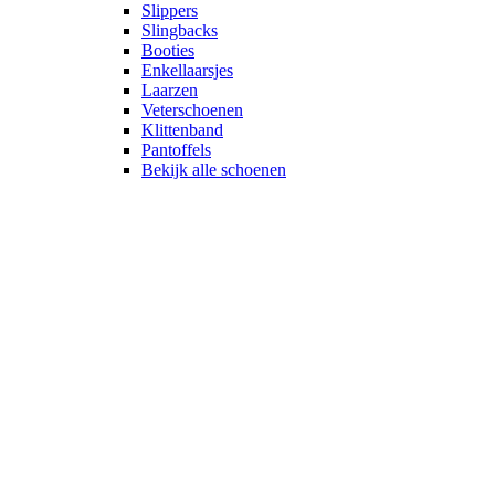
Slippers
Slingbacks
Booties
Enkellaarsjes
Laarzen
Veterschoenen
Klittenband
Pantoffels
Bekijk alle schoenen