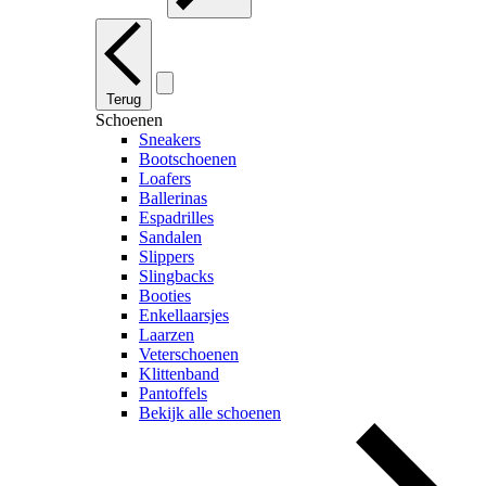
Terug
Schoenen
Sneakers
Bootschoenen
Loafers
Ballerinas
Espadrilles
Sandalen
Slippers
Slingbacks
Booties
Enkellaarsjes
Laarzen
Veterschoenen
Klittenband
Pantoffels
Bekijk alle schoenen