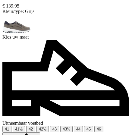
€ 139,95
Kleur/type:
Grijs
Kies uw maat
Uitneembaar voetbed
41
41½
42
42½
43
43½
44
45
46