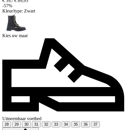
€ 39,-
€ 89,95
-57%
Kleur/type:
Zwart
Kies uw maat
Uitneembaar voetbed
28
29
30
31
32
33
34
35
36
37