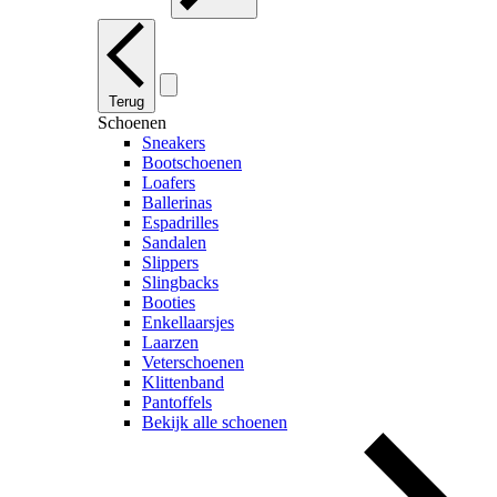
Terug
Schoenen
Sneakers
Bootschoenen
Loafers
Ballerinas
Espadrilles
Sandalen
Slippers
Slingbacks
Booties
Enkellaarsjes
Laarzen
Veterschoenen
Klittenband
Pantoffels
Bekijk alle schoenen