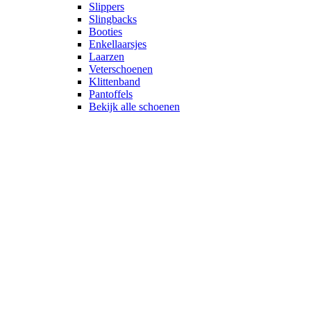
Slippers
Slingbacks
Booties
Enkellaarsjes
Laarzen
Veterschoenen
Klittenband
Pantoffels
Bekijk alle schoenen