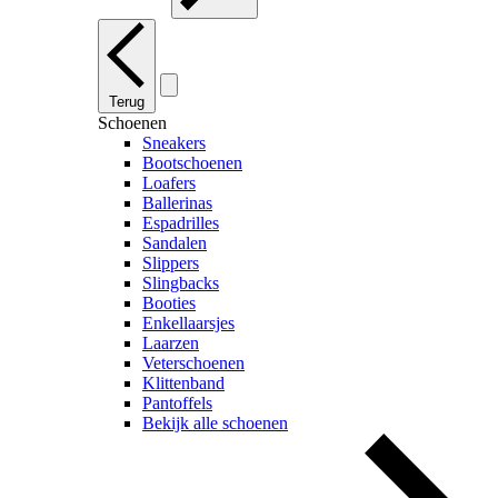
Terug
Schoenen
Sneakers
Bootschoenen
Loafers
Ballerinas
Espadrilles
Sandalen
Slippers
Slingbacks
Booties
Enkellaarsjes
Laarzen
Veterschoenen
Klittenband
Pantoffels
Bekijk alle schoenen