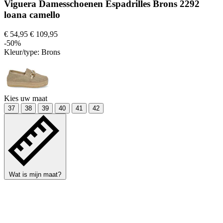
Viguera Damesschoenen Espadrilles Brons 2292
loana camello
€ 54,95
€ 109,95
-50%
Kleur/type:
Brons
Kies uw maat
37
38
39
40
41
42
Wat is mijn maat?